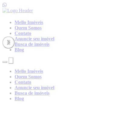
Mello Imóveis
Quem Somos
Contato
Anuncie seu imóvel
Busca de imóveis
Blog
Toggle
Toggle
navigation
navigation
Mello Imóveis
Quem Somos
Contato
Anuncie seu imóvel
Busca de imóveis
Blog